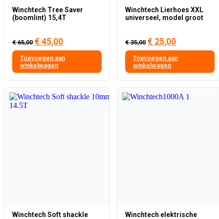
Winchtech Tree Saver
Winchtech Lierhoes XXL
(boomlint) 15,4T
universeel, model groot
Oorspronkelijke
Huidige
Oorspronkelijke
Huidige
€
45,00
€
25,00
€
65,00
€
35,00
prijs
prijs
prijs
prijs
Toevoegen aan
Toevoegen aan
was:
is:
was:
is:
winkelwagen
winkelwagen
€ 65,00.
€ 45,00.
€ 35,00.
€ 25,00.
Winchtech Soft shackle
Winchtech elektrische