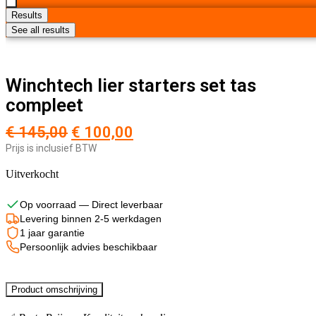
Results
See all results
Winchtech lier starters set tas
compleet
Oorspronkelijke
Huidige
€
145,00
€
100,00
prijs
prijs
Prijs is inclusief BTW
was:
is:
Uitverkocht
€ 145,00.
€ 100,00.
Op voorraad — Direct leverbaar
Levering binnen 2-5 werkdagen
1 jaar garantie
Persoonlijk advies beschikbaar
Product omschrijving