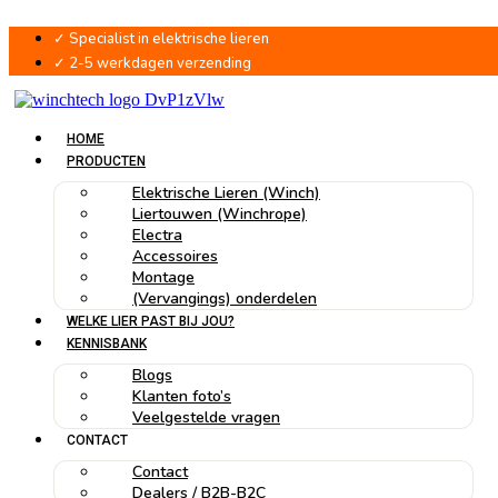
Ga
naar
✓ Specialist in elektrische lieren
de
✓ 2-5 werkdagen verzending
inhoud
HOME
PRODUCTEN
Elektrische Lieren (Winch)
Liertouwen (Winchrope)
Electra
Accessoires
Montage
(Vervangings) onderdelen
WELKE LIER PAST BIJ JOU?
KENNISBANK
Blogs
Klanten foto’s
Veelgestelde vragen
CONTACT
Contact
Dealers / B2B-B2C