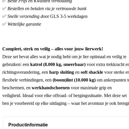
✅
Beste Prijs en Kwaliteit verhouding
✅
Bestellen en betalen via je vertrouwde bank
✅
Snelle verzending doo
r GLS 3-5 werkdagen
✅
Wettelijke garantie
Compleet, sterk en veilig – alles voor jouw lierwerk!
Deze set bevat alles wat je nodig hebt om je lier optimaal en veilig te
gebruiken: een
katrol (8.000 kg, smeerbaar)
voor extra trekkracht e
richtingsverandering, een
harp sluiting
en
soft shackle
voor sterke e
flexibele verbindingen, een
(boom)lint (10.000 kg)
om ankerpunten t
beschermen, en
werkhandschoenen
voor maximale grip en
veiligheid. Ideaal voor elke offroad- of bergingssituatie. Met deze set
ben je voorbereid op elke uitdaging – waar het avontuur je ook brengt
Productinformatie