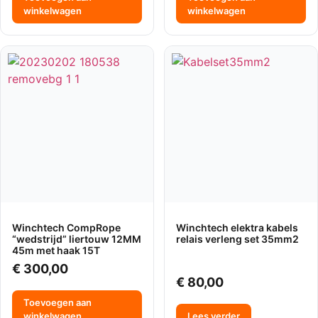
winkelwagen
winkelwagen
Winchtech CompRope
Winchtech elektra kabels
“wedstrijd” liertouw 12MM
relais verleng set 35mm2
45m met haak 15T
€
300,00
€
80,00
Toevoegen aan
winkelwagen
Lees verder