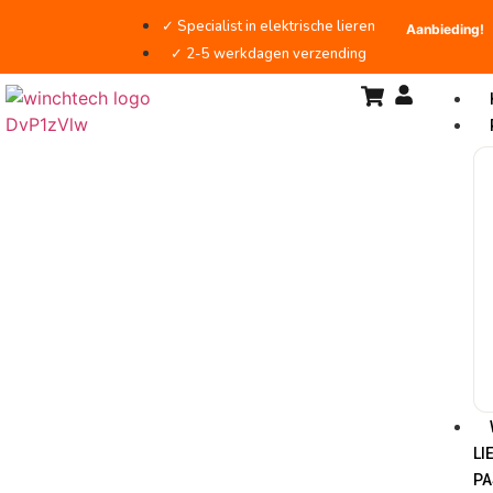
✓ Specialist in elektrische lieren
Aanbieding!
Aanbieding!
Aanbieding!
Aanbieding!
Aanbieding!
Aanbieding!
Aanbieding!
Aanbieding!
Aanbieding!
Aanbieding!
Aanbieding!
✓ 2-5 werkdagen verzending
LI
PA