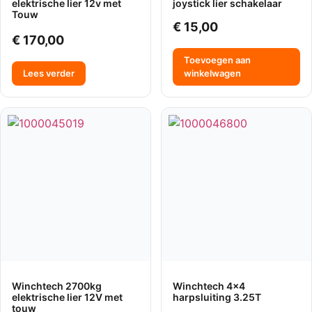
elektrische lier 12v met
joystick lier schakelaar
Touw
€
15,00
€
170,00
Toevoegen aan
Lees verder
winkelwagen
Winchtech 2700kg
Winchtech 4×4
elektrische lier 12V met
harpsluiting 3.25T
touw