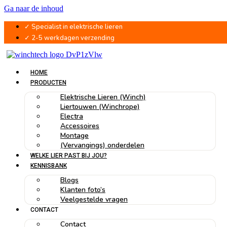
Ga naar de inhoud
✓ Specialist in elektrische lieren
✓ 2-5 werkdagen verzending
HOME
PRODUCTEN
Elektrische Lieren (Winch)
Liertouwen (Winchrope)
Electra
Accessoires
Montage
(Vervangings) onderdelen
WELKE LIER PAST BIJ JOU?
KENNISBANK
Blogs
Klanten foto’s
Veelgestelde vragen
CONTACT
Contact