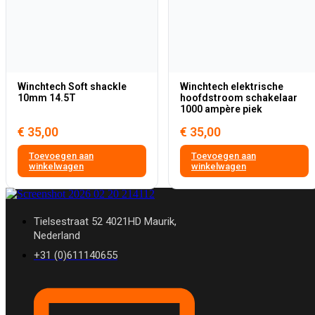
Winchtech Soft shackle
Winchtech elektrische
10mm 14.5T
hoofdstroom schakelaar
1000 ampère piek
€
35,00
€
35,00
Toevoegen aan
Toevoegen aan
winkelwagen
winkelwagen
Tielsestraat 52 4021HD Maurik,
Nederland
+31 (0)611140655